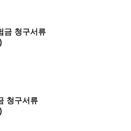
험금 청구서류
)
금 청구서류
)