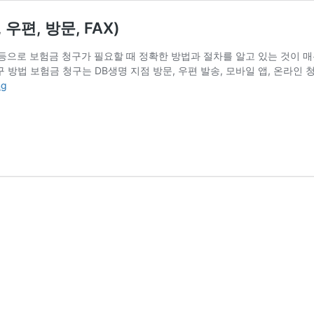
편, 방문, FAX)
 등으로 보험금 청구가 필요할 때 정확한 방법과 절차를 알고 있는 것이 매
 방법 보험금 청구는 DB생명 지점 방문, 우편 발송, 모바일 앱, 온라인
DB
ng
생
명
보
험
금
청
구
방
법
(홈
페
이
지,
모
바