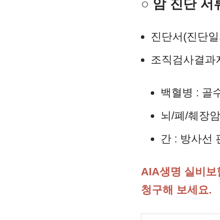
○ 암 진단 서
진단서(진단일자
조직검사결과
백혈병 : 
뇌/폐/췌장암
간 : 방사선
AIA생명 실비
청구해 보세요.