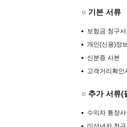
○ 기본 서류
보험금 청구서
개인(신용)정
신분증 사본
고객거리확인서
○ 추가 서류(
수익자 통장사
미성년자 청구