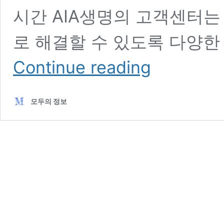
시간 AIA생명의 고객센터는
로 해결할 수 있도록 다양한
AIA
Continue reading
생
명
고
모두의 정보
객
센
터
전
화
번
호
운
영
시
간
지