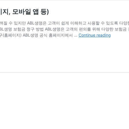
지, 모바일 앱 등)
질 수 있지만 ABL생명은 고객이 쉽게 이해하고 사용할 수 있도록 다양한
BL생명 보험금 청구 방법 ABL생명은 고객의 편의를 위해 다양한 보험금
ABL
구(홈페이지) ABL생명 공식 홈페이지에서 …
Continue reading
생
명
보
험
금
청
구
방
법
(고
객
센
터,
홈
페