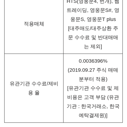
HTS(영웅문4, 번개), 웹
트레이딩, 영웅문S#, 영
웅문S, 영웅문T plus
적용매체
[대주매도/대주상환 주
문 수수료 및 반대매매
는 제외]
0.0036396%
(2019.09.27 주식 매매
분부터 적용)
유관기관 수수료/제비
[유관기관 수수료 및 제
용 율
비용은 고객 부담 (유관
기관 : 한국거래소, 한국
예탁결제원)]