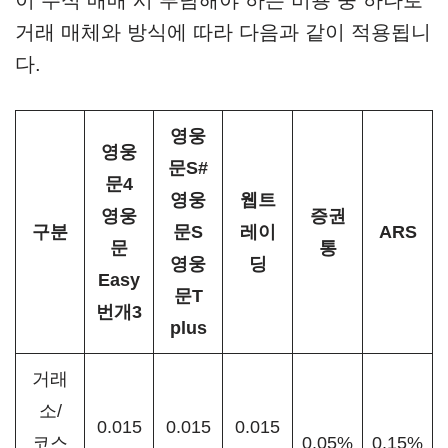
이 주식 매매 시 부담해야 하는 비용 중 하나로
거래 매체와 방식에 따라 다음과 같이 적용됩니
다.
영웅
영웅
문S#
문4
영웅
웹트
영웅
증권
구분
문S
레이
ARS
문
통
영웅
딩
Easy
문T
번개3
plus
거래
소/
0.015
0.015
0.015
코스
0.05%
0.15%