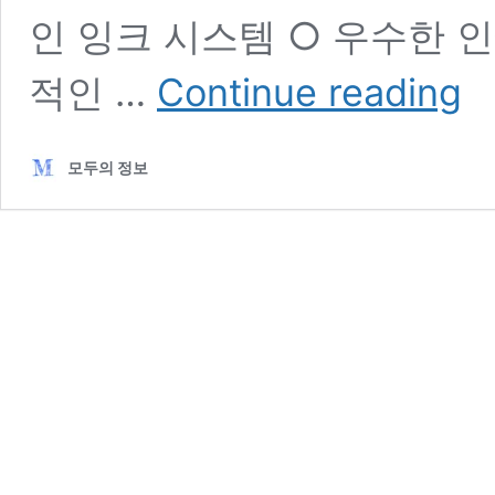
인 잉크 시스템 ○ 우수한 인
캐
적인 …
Continue reading
논
프
린
모두의 정보
터
G29
드
라
이
버
다
운
로
드
및
주
요
특
징