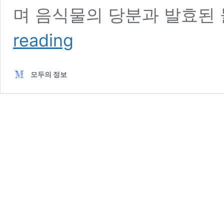
며 음식물의 당분과 발효된 
초
reading
파
리
가
모두의 정보
생
기
는
이
유,
초
파
리
없
애
는
법