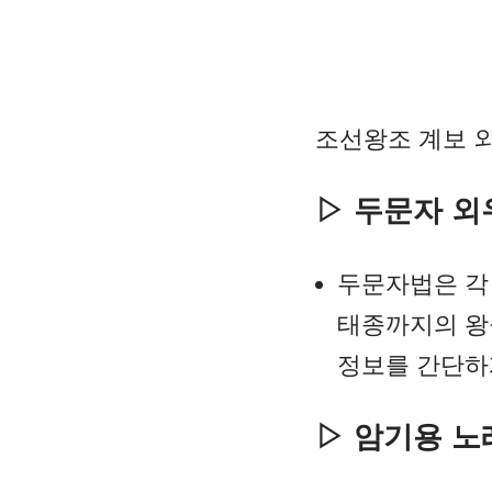
조선왕조 계보 
▷ 두문자 외
두문자법은 각 
태종까지의 왕
정보를 간단하
▷ 암기용 노