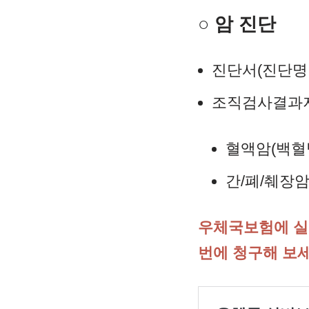
○ 암 진단
진단서(진단명
조직검사결과
혈액암(백혈
간/폐/췌장
우체국보험에 실
번에 청구해 보세