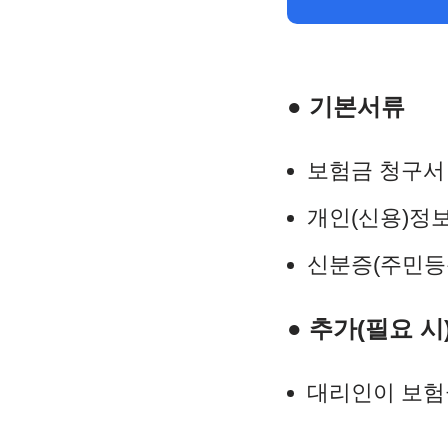
● 기본서류
보험금 청구서
개인(신용)정
신분증(주민등
● 추가(필요 시
대리인이 보험