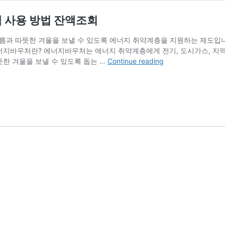
액 사용 방법 잔액조회
과 따뜻한 겨울을 보낼 수 있도록 에너지 취약계층을 지원하는 제도입니다
너지바우처란? 에너지바우처는 에너지 취약계층에게 전기, 도시가스, 지역난방
에
뜻한 겨울을 보낼 수 있도록 돕는 …
Continue reading
너
지
바
우
처
지
원
대
상
신
청
방
법
지
원