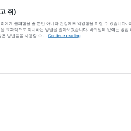
고 쥐)
리에게 불쾌함을 줄 뿐만 아니라 건강에도 악영향을 미칠 수 있습니다. 특히
들을 효과적으로 퇴치하는 방법을 알아보겠습니다. 바퀴벌레 없애는 방법 
생
같은 방법들을 사용할 수 …
Continue reading
활
속
벌
레
퇴
치
방
법
(바
퀴
벌
레,
모
기
그