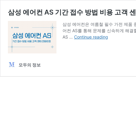
삼성 에어컨 AS 기간 접수 방법 비용 고객 
삼성 에어컨은 여름철 필수 가전 제품 중
어컨 AS를 통해 문제를 신속하게 해결할
삼
AS …
Continue reading
성
에
어
컨
모두의 정보
AS
기
간
접
수
방
법
비
용
고
객