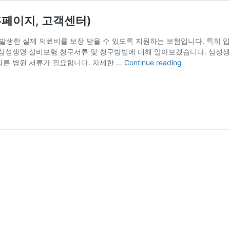
페이지, 고객센터)
생한 실제 의료비를 보장 받을 수 있도록 지원하는 보험입니다. 특히 입
는 삼성생명 실비보험 청구서류 및 청구방법에 대해 알아보겠습니다. 삼성
삼
따른 병원 서류가 필요합니다. 자세한 …
Continue reading
성
생
명
실
비
보
험
청
구
서
류
및
청
구
방