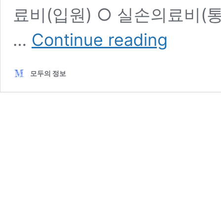
료비(입원) ○ 실손의료비(
메
…
Continue reading
리
츠
화
모두의 정보
재
실
비
보
험
금
청
구
양
식
서
류
방
법