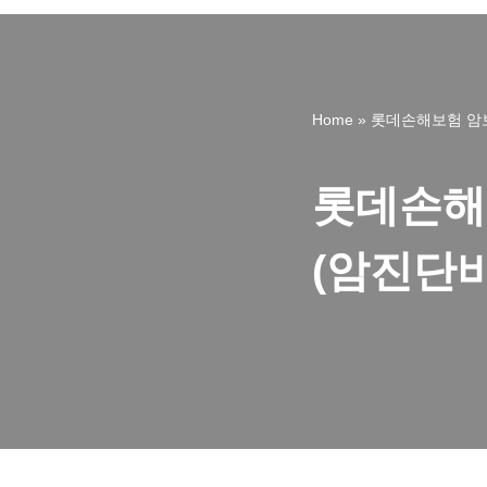
Home
»
롯데손해보험 암
롯데손해
(암진단비