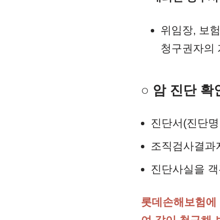
위임장, 보
청구권자의 
○ 암 진단 
진단서(진단명
조직검사결과
진단사실을 객
롯데손해보험에 