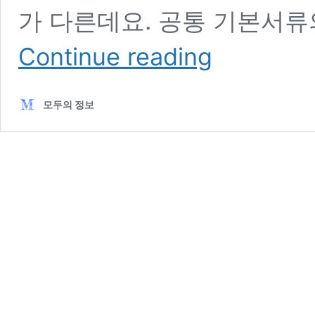
가 다른데요. 공통 기본서류
라
Continue reading
이
나
생
모두의 정보
명
보
험
금
청
구
서
류
준
비
어
렵
지
않
아