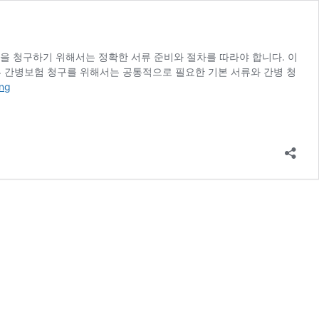
을 청구하기 위해서는 정확한 서류 준비와 절차를 따라야 합니다. 이
 간병보험 청구를 위해서는 공통적으로 필요한 기본 서류와 간병 청
라
ing
이
나
생
명
간
병
보
험
청
구
서
류
및
청
구