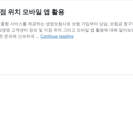
점 위치 모바일 앱 활용
맞춤형 서비스를 제공하는 생명보험사로 보험 가입부터 상담, 보험금 청구
양생명 고객센터 정보 및 지점 위치 그리고 모바일 앱 활용에 대해 알아
동
양한 문의에 신속하게 …
Continue reading
양
생
명
고
객
센
터
전
화
번
호
및
운
영
시